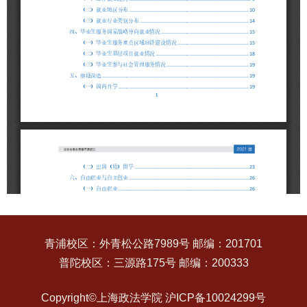
青浦校区：外青松公路7989号 邮编：201701
普陀校区：三源路175号 邮编：200333
Copyright©上海政法学院 沪ICP备10024299号